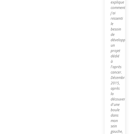
explique
comment
j'ai
ressenti
le
besoin
de
développer
un
projet
dédié
à
l'après
cancer.
Décembre
2015,
après
la
découverte
d'une
boule
dans
mon
sein
gauche,