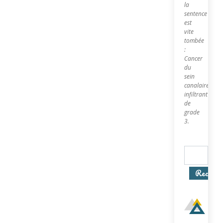
la
sentence
est
vite
tombée
:
Cancer
du
sein
canalaire
infiltrant
de
grade
3.
Recherc
In