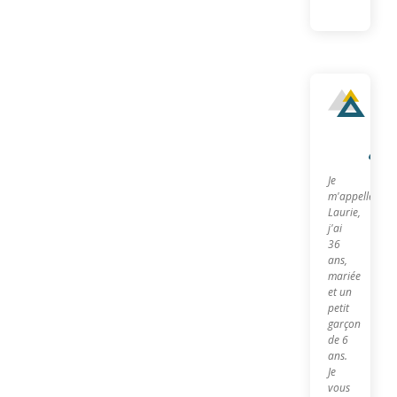
Qu
sui
je?
Je
m'appelle
Laurie,
j'ai
36
ans,
mariée
et un
petit
garçon
de 6
ans.
Je
vous