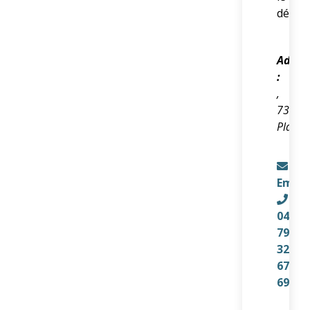
dépis
Adres
:
,
73200
Planch
Email
04
79
32
67
69