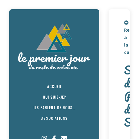
Retou
à
la
carte
St
des
ACCUEIL
Pa
QUI SUIS-JE?
de
ILS PARLENT DE NOUS…
Sav
ASSOCIATIONS