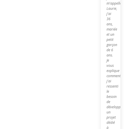
m'appelle
Laurie,
j'ai
36
ans,
mariée
et un
petit
garçon
de 6
ans.
Je
vous
explique
comment
j'ai
ressenti
le
besoin
de
développer
un
projet
dédié
à