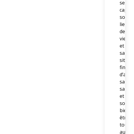
ses
capaci
son
lieu
de
vie
et
sa
situat
financ
d’amél
sa
santé
et
son
bien-
être
tout
au