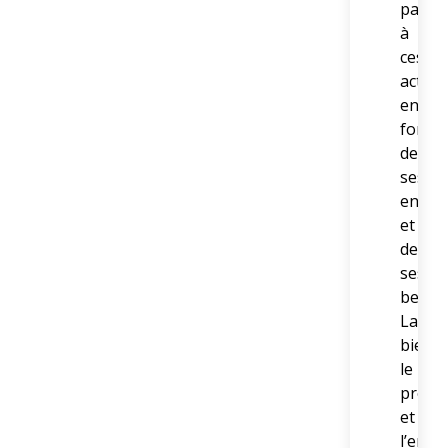
partic
à
ces
activit
en
foncti
de
ses
envies
et
de
ses
besoin
La
bienve
le
profe
et
l’eng