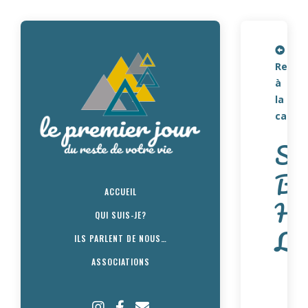
Retou
à
la
carte
Sie
Bl
ACCUEIL
Ha
QUI SUIS-JE?
Lo
ILS PARLENT DE NOUS…
ASSOCIATIONS