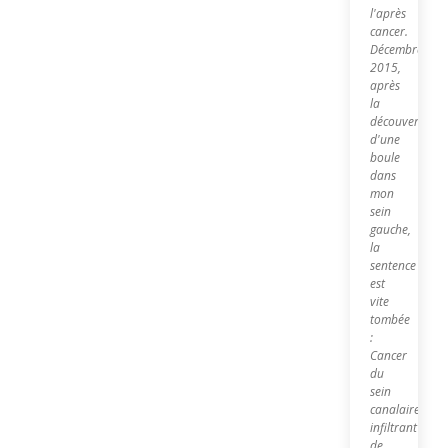
l'après
cancer.
Décembre
2015,
après
la
découverte
d'une
boule
dans
mon
sein
gauche,
la
sentence
est
vite
tombée
:
Cancer
du
sein
canalaire
infiltrant
de