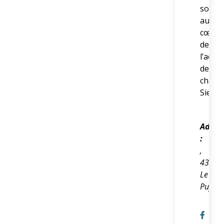
sont
au
cœur
de
l’actio
de
chaqu
Sielbl
Adres
:
,
43000
Le
Puy