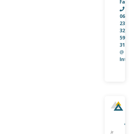
Faceb
06
23
32
59
31
@
Inter
Qu
sui
je?
Je