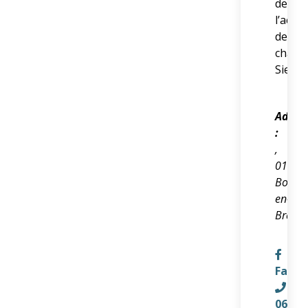
de
l’actio
de
chaqu
Sielbl
Adres
:
,
01000
Bourg-
en-
Bresse
Faceb
06