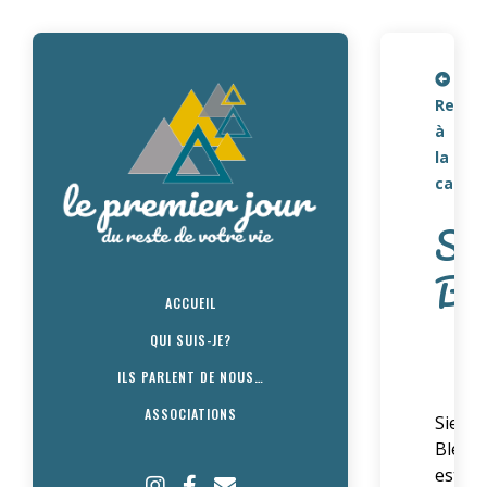
Retou
à
la
carte
Sie
Bl
ACCUEIL
QUI SUIS-JE?
ILS PARLENT DE NOUS…
ASSOCIATIONS
Siel
Bleu
est