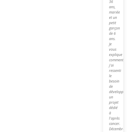
36
ans,
mariée
et un
petit
garçon
de 6
ans.
Je
vous
explique
comment
j'ai
ressenti
le
besoin
de
développer
un
projet
dédié
à
l'après
cancer.
Décembre