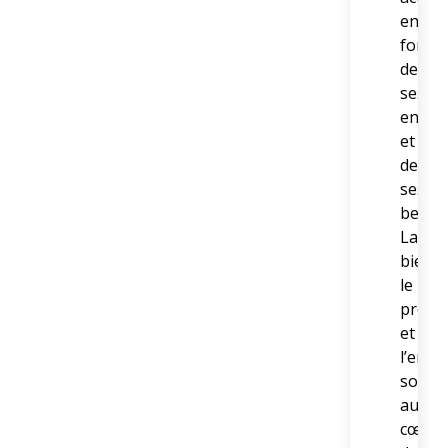
en
foncti
de
ses
envies
et
de
ses
besoin
La
bienve
le
profe
et
l’eng
sont
au
cœur