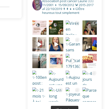
Association post cancer
Laurie
👩‍❤️‍👨
11/2001
👦 15/09/2012
🦀 2015-2017
👶 22/10/2019
👨‍👩‍👧‍👦🐱Être
heureux tout simplement