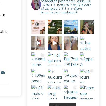
Association post cancer
Laurie
👩‍❤️‍👨
.
11/2001
👦 15/09/2012
🦀 2015-2017
e
👶 22/10/2019
👨‍👩‍👧‍👦🐱Être
heureux tout simplement
yens
table
 86