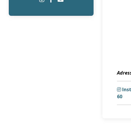
Adress
Ins
60