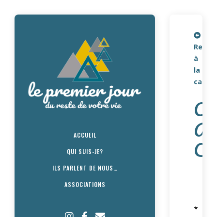
Retou
à
la
carte
O
A
ACCUEIL
C
QUI SUIS-JE?
ILS PARLENT DE NOUS…
ASSOCIATIONS
*