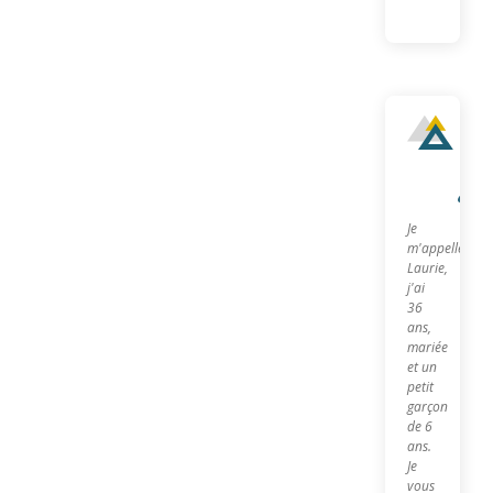
Qu
sui
je?
Je
m'appelle
Laurie,
j'ai
36
ans,
mariée
et un
petit
garçon
de 6
ans.
Je
vous