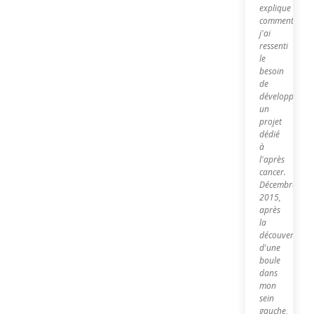
explique
comment
j'ai
ressenti
le
besoin
de
développer
un
projet
dédié
à
l'après
cancer.
Décembre
2015,
après
la
découverte
d'une
boule
dans
mon
sein
gauche,