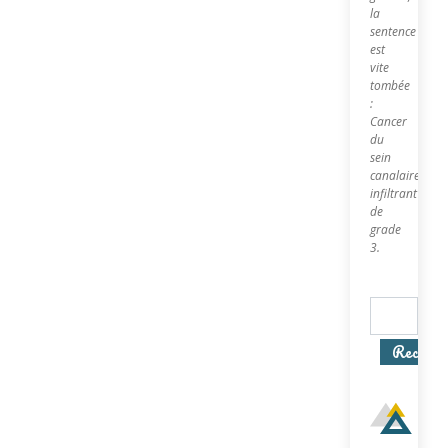
la
sentence
est
vite
tombée
:
Cancer
du
sein
canalaire
infiltrant
de
grade
3.
Recherc
In