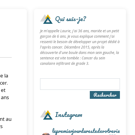
Qui suis-je?
Je m'appelle Laurie, j'ai 36 ans, mariée et un petit
garçon de 6 ans. Je vous explique comment j'ai
ressenti le besoin de développer un projet dédié à
l'après cancer. Décembre 2015, après la
découverte d'une boule dans mon sein gauche, la
sentence est vite tombée : Cancer du sein
canalaire infiltrant de grade 3.
e la
cer.
 et
Rechercher
 ans
Instagram
nt au
rs
lepremierjourdurestedevotrevie