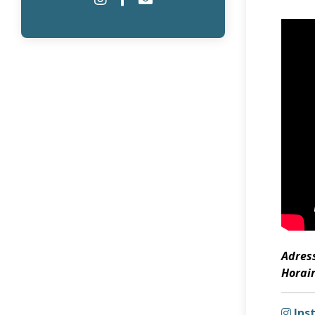
Adress
Horair
Ins