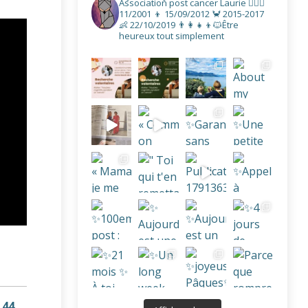
Association post cancer
Laurie
👩‍❤️‍👨
11/2001
👦 15/09/2012
🦀 2015-2017
👶 22/10/2019
👨‍👩‍👧‍👦🐱Être
heureux tout simplement
 44