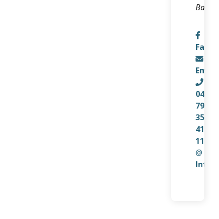
Bains
Faceb
Email
04
79
35
41
11
@
Inter