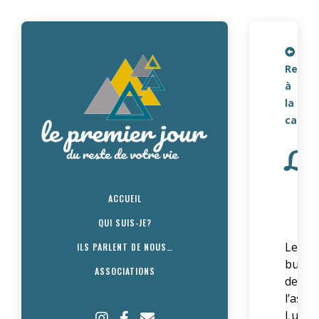
Retou
à
la
carte
Luc
ACCUEIL
QUI SUIS-JE?
Le
ILS PARLENT DE NOUS…
but
ASSOCIATIONS
de
l’asso
Luciol