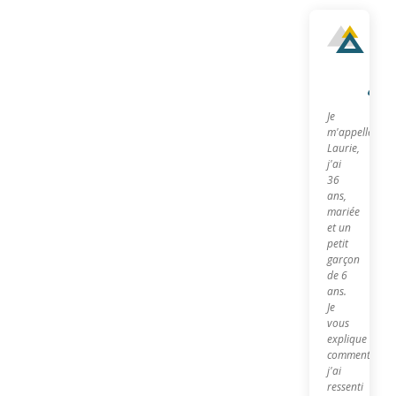
Qu
sui
je?
Je
m'appelle
Laurie,
j'ai
36
ans,
mariée
et un
petit
garçon
de 6
ans.
Je
vous
explique
comment
j'ai
ressenti