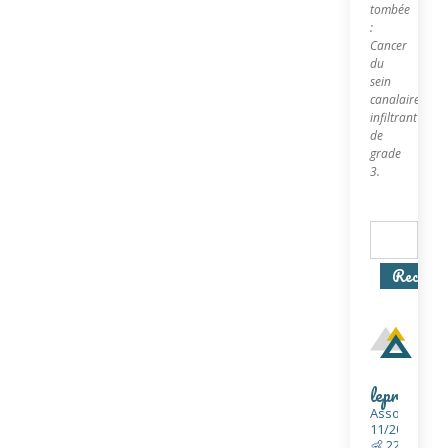
tombée
:
Cancer
du
sein
canalaire
infiltrant
de
grade
3.
Recherc
In
lepremierj
Association 
11/2001
👦 1
👶 22/10/201