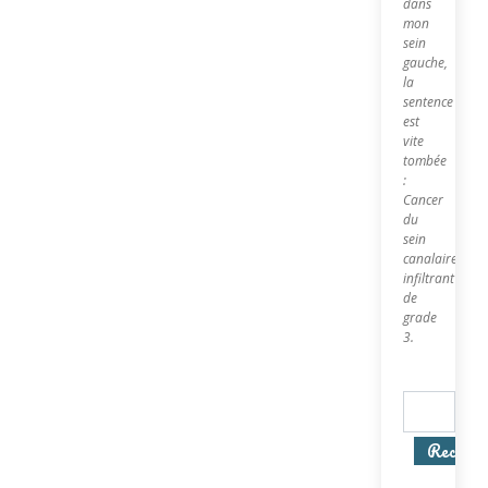
dans
mon
sein
gauche,
la
sentence
est
vite
tombée
:
Cancer
du
sein
canalaire
infiltrant
de
grade
3.
Recherc