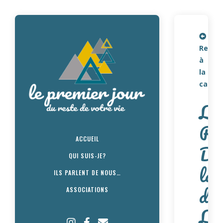
Retou
à
la
carte
Le
Ro
ACCUEIL
Dr
QUI SUIS-JE?
lad
ILS PARLENT DE NOUS…
de
ASSOCIATIONS
Ly