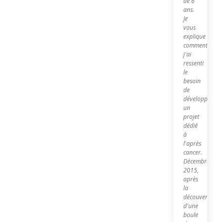
de 6
ans.
Je
vous
explique
comment
j'ai
ressenti
le
besoin
de
développer
un
projet
dédié
à
l'après
cancer.
Décembre
2015,
après
la
découverte
d'une
boule