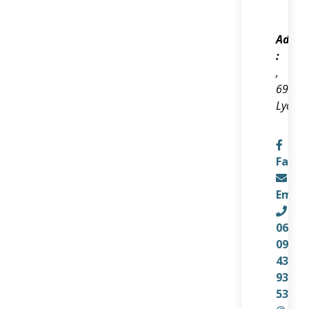
Adres
:
,
69005
Lyon
Faceb
Email
06
09
43
93
53