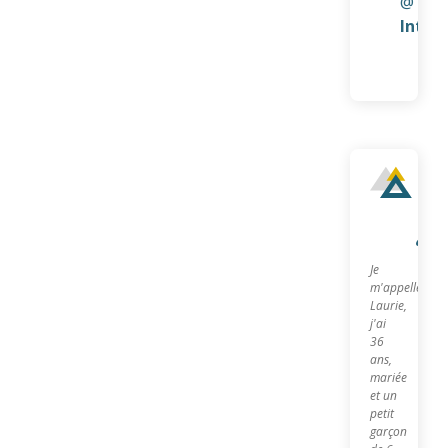
@
Inter
Qu
sui
je?
Je
m'appelle
Laurie,
j'ai
36
ans,
mariée
et un
petit
garçon