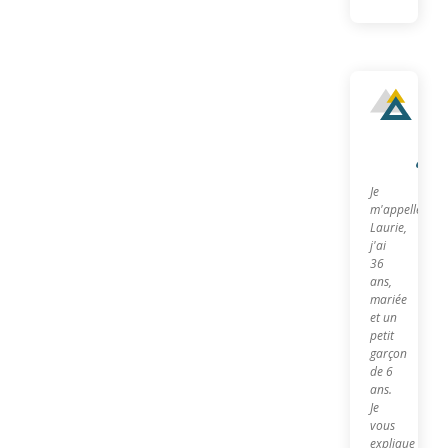
Qu
sui
je?
Je
m'appelle
Laurie,
j'ai
36
ans,
mariée
et un
petit
garçon
de 6
ans.
Je
vous
explique