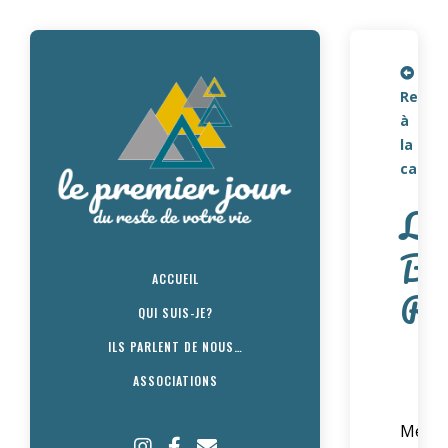
Retou
à
la
carte
Le
Bl
ACCUEIL
Ro
QUI SUIS-JE?
ILS PARLENT DE NOUS…
ASSOCIATIONS
Mettr