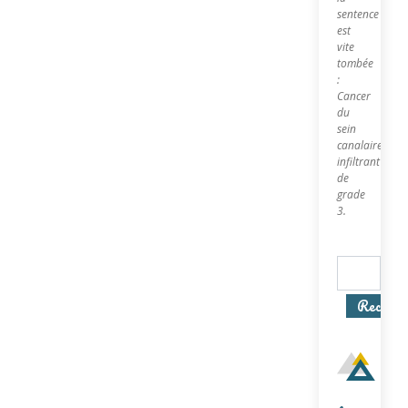
sentence
est
vite
tombée
:
Cancer
du
sein
canalaire
infiltrant
de
grade
3.
Recherc
In