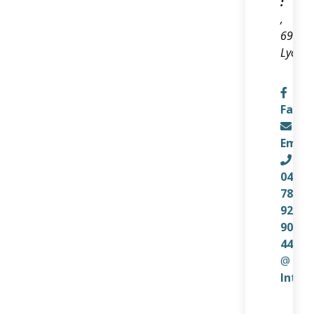
:
,
69002
Lyon
Faceb
Email
04
78
92
90
44
@
Inter