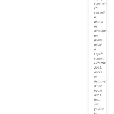
comment
j'ai
ressenti
le
besoin
de
développer
un
projet
dédié
à
l'après
cancer.
Décembre
2015,
après
la
découverte
d'une
boule
dans
mon
sein
gauche,
la