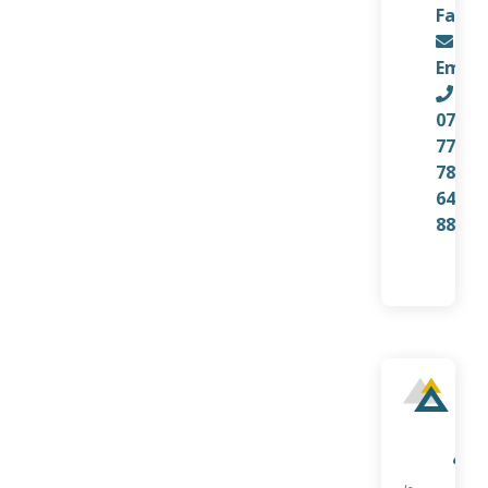
Faceb
Email
07
77
78
64
88
Qu
sui
je?