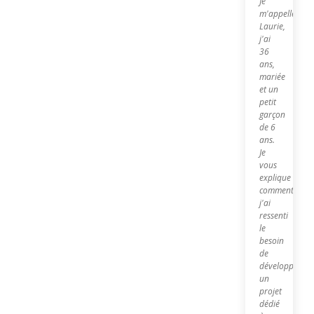
Je
m'appelle
Laurie,
j'ai
36
ans,
mariée
et un
petit
garçon
de 6
ans.
Je
vous
explique
comment
j'ai
ressenti
le
besoin
de
développer
un
projet
dédié