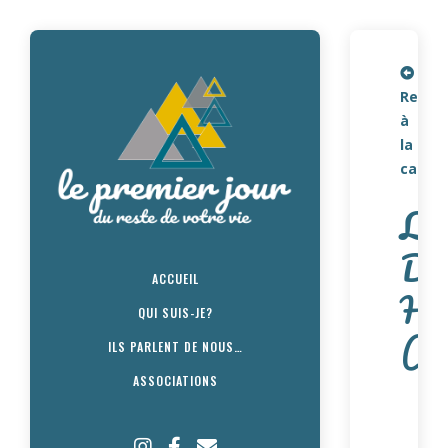
Retou
à
la
carte
L
D
ACCUEIL
H
QUI SUIS-JE?
(
ILS PARLENT DE NOUS…
ASSOCIATIONS