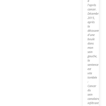
à
l'après
cancer.
Décembre
2015,
après
la
découverte
d'une
boule
dans
mon
sein
gauche,
la
sentence
est
vite
tombée
:
Cancer
du
sein
canalaire
infiltrant