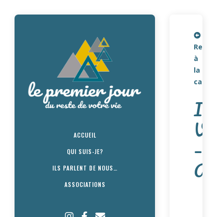
Retou
à
la
carte
IA
V
ACCUEIL
–
QUI SUIS-JE?
A
ILS PARLENT DE NOUS…
ASSOCIATIONS