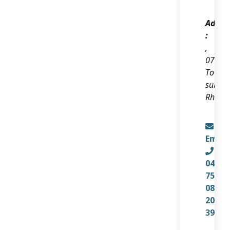
Adres
:
,
07300
Tourno
sur-
Rhône
Email
04
75
08
20
39