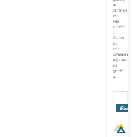
la
sentence
est
vite
tombée
:
Cancer
du
sein
canalaire
infiltrant
de
grade
3.
Recherc
In