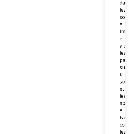
dans
les
soins
*
Infor
et
aider
les
patien
sur
la
stomi
et
les
appare
*
Faire
connaî
les