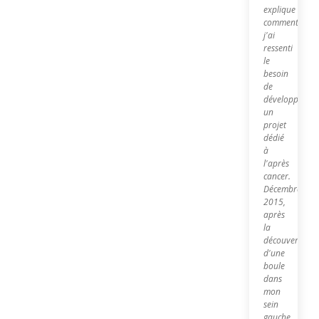
explique
comment
j'ai
ressenti
le
besoin
de
développer
un
projet
dédié
à
l'après
cancer.
Décembre
2015,
après
la
découverte
d'une
boule
dans
mon
sein
gauche,