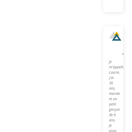
Qu
sui
je?
Je
m'appelle
Laurie,
j'ai
36
ans,
mariée
et un
petit
garçon
de 6
ans.
Je
vous