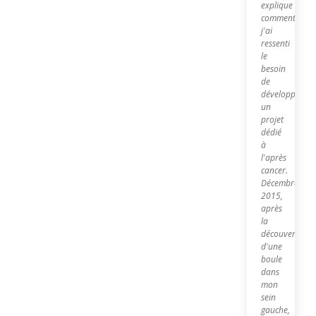
explique
comment
j'ai
ressenti
le
besoin
de
développer
un
projet
dédié
à
l'après
cancer.
Décembre
2015,
après
la
découverte
d'une
boule
dans
mon
sein
gauche,