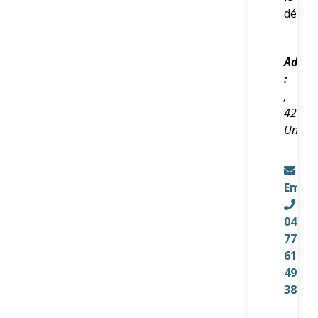
dépis
Adres
:
,
42240
Unieu
Email
04
77
61
49
38