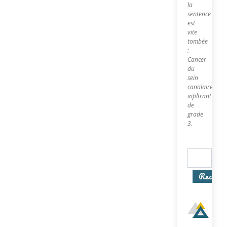
la
sentence
est
vite
tombée
:
Cancer
du
sein
canalaire
infiltrant
de
grade
3.
Recherc
In