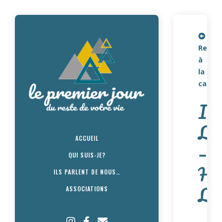
Retou
à
la
carte
IA
Lo
ACCUEIL
–
QUI SUIS-JE?
Ha
ILS PARLENT DE NOUS…
Lo
ASSOCIATIONS