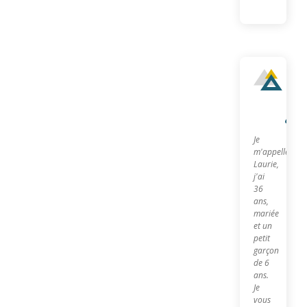
Qu
sui
je?
Je
m'appelle
Laurie,
j'ai
36
ans,
mariée
et un
petit
garçon
de 6
ans.
Je
vous