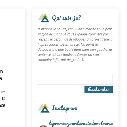
Qui suis-je?
Je m'appelle Laurie, j'ai 36 ans, mariée et un petit
garçon de 6 ans. Je vous explique comment j'ai
ressenti le besoin de développer un projet dédié à
l'après cancer. Décembre 2015, après la
découverte d'une boule dans mon sein gauche, la
sentence est vite tombée : Cancer du sein
canalaire infiltrant de grade 3.
un
le
l
Rechercher
mes,
 la
nce
Instagram
lepremierjourdurestedevotrevie