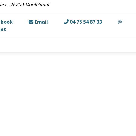
e :
, 26200 Montélimar
ebook
Email
04 75 54 87 33
@
net