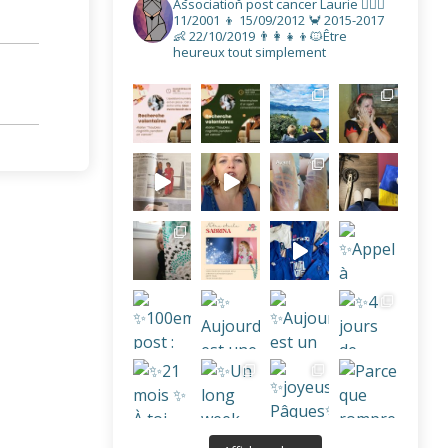
Association post cancer
Laurie
👩‍❤️‍👨
11/2001
👦 15/09/2012
🦀 2015-2017
👶 22/10/2019
👨‍👩‍👧‍👦🐱Être
heureux tout simplement