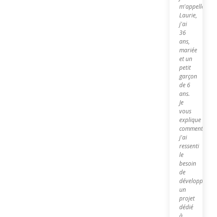
m'appelle
Laurie,
j'ai
36
ans,
mariée
et un
petit
garçon
de 6
ans.
Je
vous
explique
comment
j'ai
ressenti
le
besoin
de
développer
un
projet
dédié
à