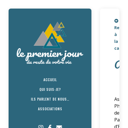
Retou
à
la
carte
A
ACCUEIL
QUI SUIS-JE?
Associ
ILS PARLENT DE NOUS…
Phila
ASSOCIATIONS
de
Paren
d’Enfa