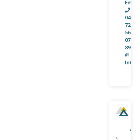
Email
04
72
56
07
89
@
Inter
Qu
sui
je?
Je