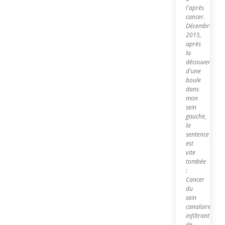
l'après
cancer.
Décembre
2015,
après
la
découverte
d'une
boule
dans
mon
sein
gauche,
la
sentence
est
vite
tombée
:
Cancer
du
sein
canalaire
infiltrant
de