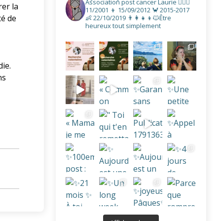
Association post cancer
Laurie
👩‍❤️‍👨
er la
11/2001
👦 15/09/2012
🦀 2015-2017
té de
👶 22/10/2019
👨‍👩‍👧‍👦🐱Être
heureux tout simplement
ie.
ns