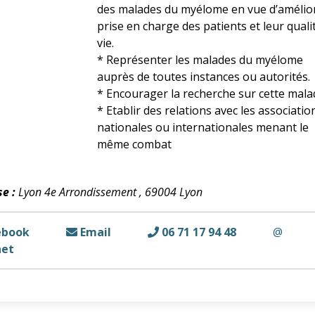
des malades du myélome en vue d’amélior
prise en charge des patients et leur quali
vie.
* Représenter les malades du myélome
auprès de toutes instances ou autorités.
* Encourager la recherche sur cette malad
* Etablir des relations avec les associatio
nationales ou internationales menant le
même combat
e :
Lyon 4e Arrondissement , 69004 Lyon
ebook
Email
06 71 17 94 48
@
net